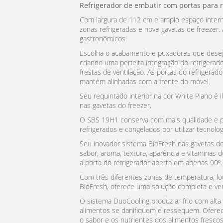
Refrigerador de embutir com portas para r
Com largura de 112 cm e amplo espaço intern
zonas refrigeradas e nove gavetas de freezer.
gastronômicos.
Escolha o acabamento e puxadores que deseja
criando uma perfeita integração do refrigera
frestas de ventilação. As portas do refrigera
mantém alinhadas com a frente do móvel.
Seu requintado interior na cor White Piano é 
nas gavetas do freezer.
O SBS 19H1 conserva com mais qualidade e p
refrigerados e congelados por utilizar tecnolo
Seu inovador sistema BioFresh nas gavetas do
sabor, aroma, textura, aparência e vitaminas 
a porta do refrigerador aberta em apenas 90º.
Com três diferentes zonas de temperatura, loc
BioFresh, oferece uma solução completa e ver
O sistema DuoCooling produz ar frio com alta
alimentos se danifiquem e ressequem. Ofere
o sabor e os nutrientes dos alimentos fresco