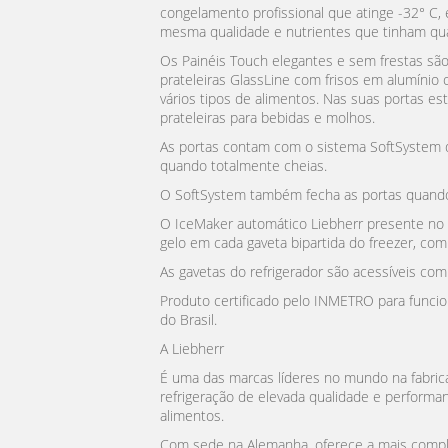
congelamento profissional que atinge -32° C,
mesma qualidade e nutrientes que tinham qu
Os Painéis Touch elegantes e sem frestas são
prateleiras GlassLine com frisos em alumínio
vários tipos de alimentos. Nas suas portas est
prateleiras para bebidas e molhos.
As portas contam com o sistema SoftSystem
quando totalmente cheias.
O SoftSystem também fecha as portas quando
O IceMaker automático Liebherr presente no 
gelo em cada gaveta bipartida do freezer, com
As gavetas do refrigerador são acessíveis com
Produto certificado pelo INMETRO para func
do Brasil.
A Liebherr
É uma das marcas líderes no mundo na fabric
refrigeração de elevada qualidade e perform
alimentos.
Com sede na Alemanha, oferece a mais complet