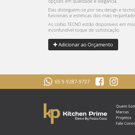
opções em qualidade e elegância.
Elas distinguem-se por seu design e tec
funcionais e estéticas dos mais requintado
As coifas TECNO estão disponíveis em mo
inconfundível toque de sofisticação.
Adicionar ao Orçamento
65 9-9287-9737
Quem So
Marcas
Projetos
Fale Cono