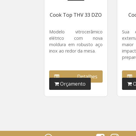
Cook Top THV 33 DZO
Co
Modelo vitrocerâmico
Sua e
elétrico com nova
extern
moldura em robusto aço
maior
inox ao redor da mesa.
impa
prepar
Detalhes
Orçamento
O