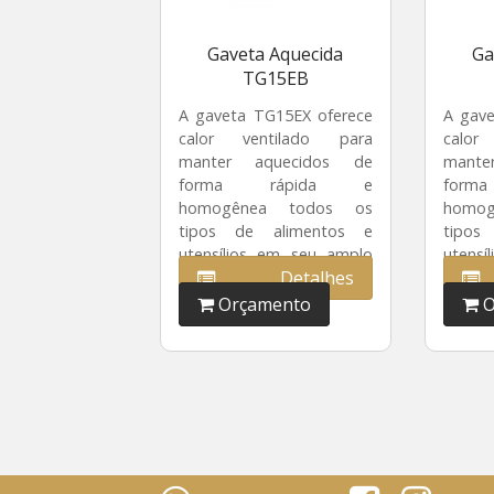
Gaveta Aquecida
Ga
TG15EB
A gaveta TG15EX oferece
A gave
calor ventilado para
calor
manter aquecidos de
mant
forma rápida e
for
homogênea todos os
homo
tipos de alimentos e
tipos
utensílios em seu amplo
utensí
Detalhes
interior de 21 litros de
interi
capacidade.
capaci
Orçamento
O