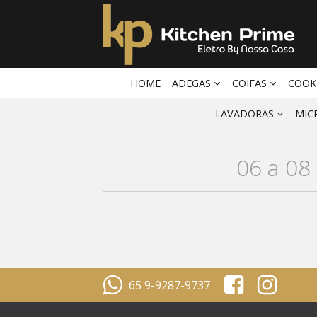
HOME
ADEGAS
COIFAS
COOK
LAVADORAS
MIC
06 a 0
65 9-9287-9737