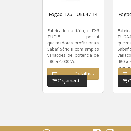
Fogão TX6 TUEL4 / 14
Fogão
Fabricado na Itália, o TX6
Fabric
TUEL5 possui
TUG
queimadores profissionais
queima
Sabaf Série II com amplas
Sabaf 
variações de potência de
variaç
480 a 4.000 W.
480 a 
prepar
Detalhes
de rece
Orçamento
O