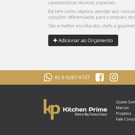
características técnicas especiais.
Ela tem como objetivo atender aos cons
soluções diferenciadas para o preparo dos
São a melhor escolha dos chefs e gourmets
Adicionar ao Orçamento
65 9-9287-9737
Quem So
Marcas
Projetos
Fale Cono