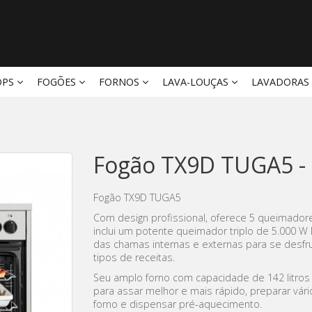
OPS
FOGÕES
FORNOS
LAVA-LOUÇAS
LAVADORAS
Fogão TX9D TUGA5 -
Fogão TX9D TUGA5
Com design profissional, oferece 5 queimadore
inclui um potente queimador triplo de 5.000 
das chamas internas e externas para se desfr
tipos de receitas.
Seu amplo forno com capacidade de 142 litros
para assar melhor e mais rápido, preparar vári
forno e dispensar pré-aquecimento.