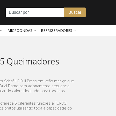
Buscar
MICROONDAS
REFRIGERADORES
 5 Queimadores
s Sabaf HE Full Brass em latão maciço que
W Dual Flame com acionamento sequencial
utar do calor adequado para todos os
 oferece 5 diferentes funções e TURBO
os pratos utilizando toda a capacidade do