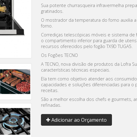
Sua potente churrasqueira infravermelha prepa
gratinados.
O mostrador da temperatura do forno auxilia a
forno.
Corrediças telescópicas móveis e sistema de 
o compartimento inferior para guarda de uten
recursos oferecidos pelo fogão TX9D TUGA5.
Os Fogões TECNO
A TECNO, nova divisão de produtos da Lofra S
características técnicas especiais.
Ela tem como objetivo atender aos consumid
capacidades e soluções diferenciadas para o 
receitas.
São a melhor escolha dos chefs e gourmets, a
refinadas.
Adicionar ao Orçamento